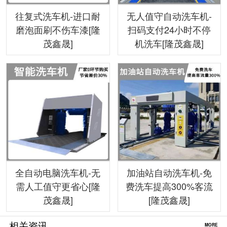
往复式洗车机-进口耐
无人值守自动洗车机-
磨泡面刷不伤车漆[隆
扫码支付24小时不停
茂鑫晟]
机洗车[隆茂鑫晟]
全自动电脑洗车机-无
加油站自动洗车机-免
需人工值守更省心[隆
费洗车提高300%客流
茂鑫晟]
[隆茂鑫晟]
相关资讯
MORE