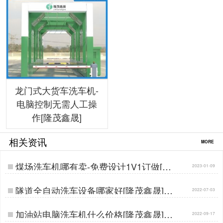
龙门式大货车洗车机-
电脑控制无需人工操
作[隆茂鑫晟]
相关资讯
MORE
煤场洗车机哪有卖-免费设计1V1订做[隆
2023-01-09
茂鑫晟]…
隧道全自动洗车设备哪家好[隆茂鑫晟]…
2022-07-03
加油站电脑洗车机什么价格[隆茂鑫晟]…
2022-09-17