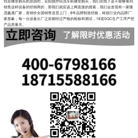
找在哪里购买的原因吧，安阳搅拌站洗车机哪里购买，我们在线下是不能够看到
销售这样设备的经销商的，那我们就应该上网直接的搜索，我们会发现有一家隆
茂鑫晟厂家，直销价全国销售送货上门，8年品牌制造经验，铸就行业内品牌厂
家形象，每一台设备出厂之前都经过严格的检验和测试，18道SQC生产工序严把
产品质量关。