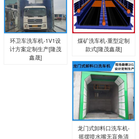
环卫车洗车机-1V1设
煤矿洗车机-重型定制
计方案定制生产[隆茂
款式[隆茂鑫晟]
鑫晟]
龙门式卸料口洗车机-
摇摆喷水嘴无盲角清