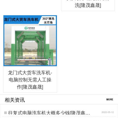
洗[隆茂鑫晟]
龙门式大货车洗车机-
电脑控制无需人工操
作[隆茂鑫晟]
相关资讯
MORE
往复式电脑洗车机大概多少钱[隆茂鑫晟]
2022-05-12
…