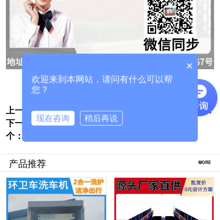
×
欢迎来到本网站，请问有什么可以帮
您？
上一个:
全自动洗车设备价格表-点击在线免费领取
现在咨询
稍后再说
下一
[隆茂鑫晟]
大型客车洗车机哪家实惠[隆茂鑫晟]
个：
产品推荐
MORE