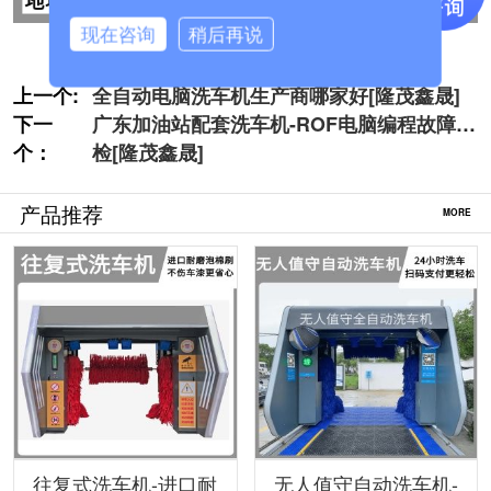
现在咨询
稍后再说
上一个:
全自动电脑洗车机生产商哪家好[隆茂鑫晟]
下一
广东加油站配套洗车机-ROF电脑编程故障自
个：
检[隆茂鑫晟]
产品推荐
MORE
往复式洗车机-进口耐
无人值守自动洗车机-