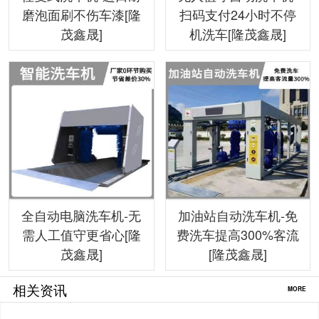
磨泡面刷不伤车漆[隆
扫码支付24小时不停
茂鑫晟]
机洗车[隆茂鑫晟]
全自动电脑洗车机-无
加油站自动洗车机-免
需人工值守更省心[隆
费洗车提高300%客流
茂鑫晟]
[隆茂鑫晟]
相关资讯
MORE