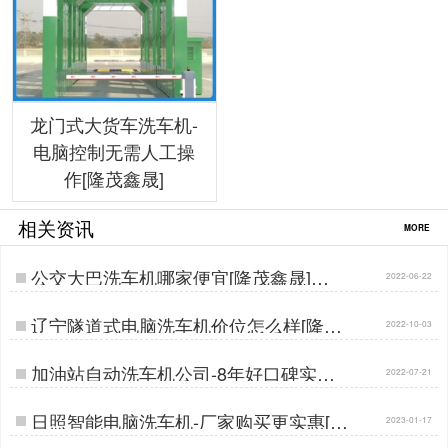
龙门式大货车洗车机-
电脑控制无需人工操
作[隆茂鑫晟]
相关资讯
MORE
公交大巴洗车机哪家便宜[隆茂鑫晟]…
2022-06-22
辽宁隧道式电脑洗车机价位怎么样[隆茂
2022-10-03
鑫晟]…
加油站自动洗车机公司-8年好口碑实力
2022-07-21
厂家[隆茂鑫晟]…
日照智能电脑洗车机-厂家购买更实惠[隆
2023-01-17
茂鑫晟]…