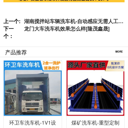
上一个:
湖南搅拌站车辆洗车机-自动感应无需人工值
下一
守[隆茂鑫晟]
龙门大车洗车机效果怎么样[隆茂鑫晟]
个：
产品推荐
MORE
环卫车洗车机-1V1设
煤矿洗车机-重型定制