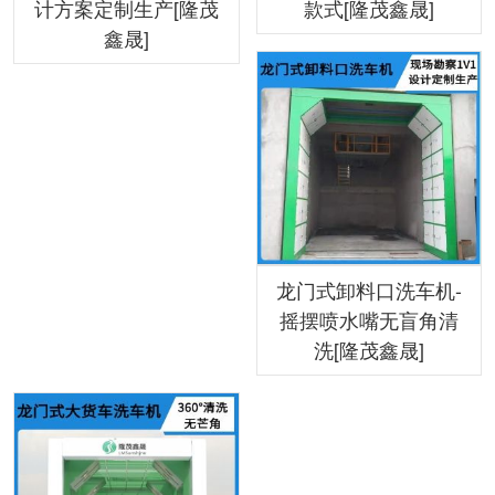
计方案定制生产[隆茂
款式[隆茂鑫晟]
鑫晟]
龙门式卸料口洗车机-
摇摆喷水嘴无盲角清
洗[隆茂鑫晟]