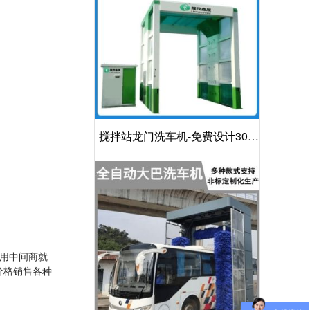
搅拌站龙门洗车机-免费设计30S
洁净方案[隆茂鑫晟]
用中间商就
价格销售各种