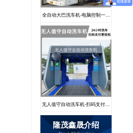
全自动大巴洗车机-电脑控制一键
启动清洗[隆茂鑫晟]
无人值守自动洗车机-扫码支付24
小时不停机洗车[隆茂鑫晟]
隆茂鑫晟介绍