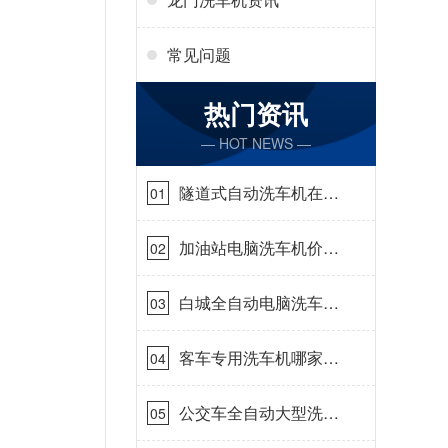
常见问题
热门资讯
— HOT NEWS —
隧道式自动洗车机在哪
01
里购买[隆茂鑫晟]
加油站电脑洗车机价格
02
怎么样[隆茂鑫晟]
白城全自动电脑洗车
03
机-ADV防冻冬季正常
使用[隆茂鑫晟]
客车专用洗车机哪家的
04
好[隆茂鑫晟]
公交车全自动大型洗车
05
机什么价钱[隆茂鑫晟]