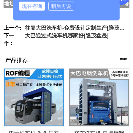
现在咨询
稍后再说
上一个:
往复大巴洗车机-免费设计定制生产[隆茂鑫
下一
晟]
大巴通过式洗车机哪家好[隆茂鑫晟]
个：
产品推荐
MORE
巴士洗车机-源头厂家
客车洗车机-电脑控制