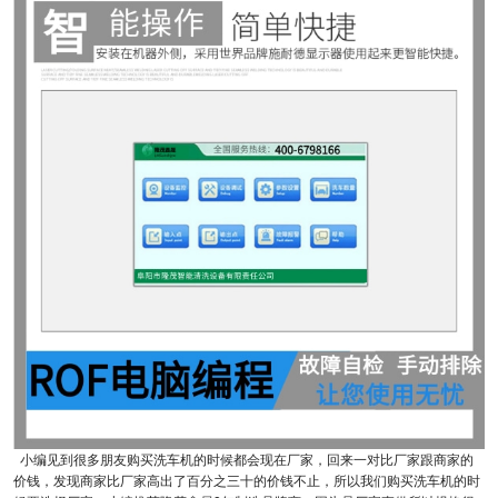
小编见到很多朋友购买洗车机的时候都会现在厂家，回来一对比厂家跟商家的
价钱，发现商家比厂家高出了百分之三十的价钱不止，所以我们购买洗车机的时