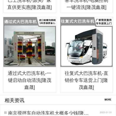
直供更实惠[隆茂鑫晟]
一键清洗[隆茂鑫晟]
通过式大巴洗车机-一
往复式大巴洗车机-直
键启动自动清洗[隆茂
销价专车送货上门[隆
鑫晟]
茂鑫晟]
相关资讯
MORE
南京搅拌车自动洗车机大概多少钱[隆茂
2023-01-31