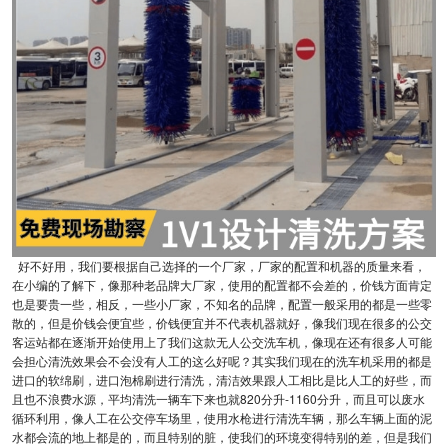
好不好用，我们要根据自己选择的一个厂家，厂家的配置和机器的质量来看，
在小编的了解下，像那种老品牌大厂家，使用的配置都不会差的，价钱方面肯定
也是要贵一些，相反，一些小厂家，不知名的品牌，配置一般采用的都是一些零
散的，但是价钱会便宜些，价钱便宜并不代表机器就好，像我们现在很多的公交
客运站都在逐渐开始使用上了我们这款无人公交洗车机，像现在还有很多人可能
会担心清洗效果会不会没有人工的这么好呢？其实我们现在的洗车机采用的都是
进口的软绵刷，进口泡棉刷进行清洗，清洁效果跟人工相比是比人工的好些，而
且也不浪费水源，平均清洗一辆车下来也就820分升-1160分升，而且可以废水
循环利用，像人工在公交停车场里，使用水枪进行清洗车辆，那么车辆上面的泥
水都会流的地上都是的，而且特别的脏，使我们的环境变得特别的差，但是我们