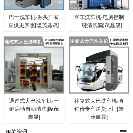
巴士洗车机-源头厂家
客车洗车机-电脑控制
直供更实惠[隆茂鑫晟]
一键清洗[隆茂鑫晟]
通过式大巴洗车机-一
往复式大巴洗车机-直
键启动自动清洗[隆茂
销价专车送货上门[隆
鑫晟]
茂鑫晟]
相关资讯
MORE