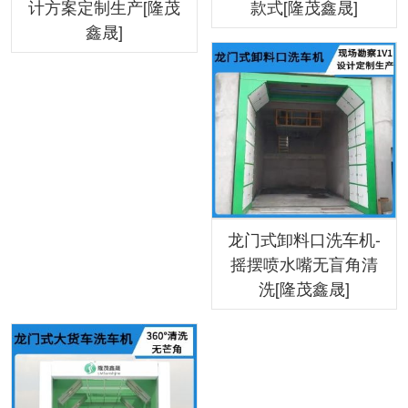
计方案定制生产[隆茂
款式[隆茂鑫晟]
鑫晟]
龙门式卸料口洗车机-
摇摆喷水嘴无盲角清
洗[隆茂鑫晟]