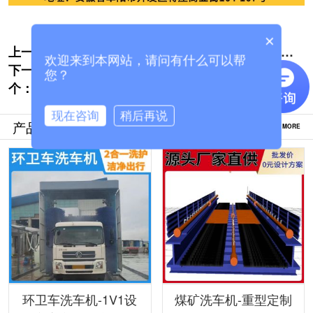
×
上一个:
水泥搅拌车洗车机-厂家批发价更实惠[隆茂
欢迎来到本网站，请问有什么可以帮
下一
鑫晟]
全自动货车洗车设备-多种配置按需定制[隆
您？
个：
茂鑫晟]
现在咨询
稍后再说
产品推荐
MORE
环卫车洗车机-1V1设
煤矿洗车机-重型定制