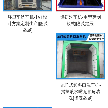
环卫车洗车机-1V1设
煤矿洗车机-重型定制
计方案定制生产[隆茂
款式[隆茂鑫晟]
鑫晟]
龙门式卸料口洗车机-
摇摆喷水嘴无盲角清
洗[隆茂鑫晟]