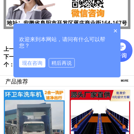
×
欢迎来到本网站，请问有什么可以帮
您？
上一个:
昌吉搅拌车洗车机-厂家购买0环节更实惠[隆
下一
茂鑫晟]
工程龙门式洗车机 -环保治理新标杆设备[隆
现在咨询
稍后再说
个：
茂鑫晟]
产品推荐
MORE