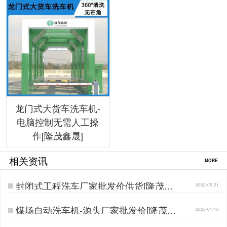
龙门式大货车洗车机-
电脑控制无需人工操
作[隆茂鑫晟]
相关资讯
MORE
封闭式工程洗车厂家批发价供货[隆茂鑫
2022-05-21
晟]…
煤场自动洗车机-源头厂家批发价[隆茂鑫
2023-01-18
晟]…