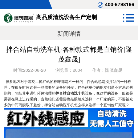
400-6798166
高品质清洗设备生产定制
新闻详情
拌合站自动洗车机-各种款式都是直销价[隆
茂鑫晟]
时间:
2022-06-20
浏览量：
2004
作者：
隆茂鑫晟
很多地方对于混凝土搅拌站的称呼都是不一样的，拌合站也是搅拌站的一种称
呼，在很多时候购买一些需要的设备的时候，拌合站单位的朋友都是不容易购买
到的，包括其中进行环保治理的
拌合站自动洗车机
设备，像这样的设备一般都是
需要在网上进行采购，当然咱们还需要擦亮眼睛来选择一个厂家购买，不要被众
多的中间商赚取了差价，拌合站自动洗车机怎么样来选择一个直销价厂家呢？