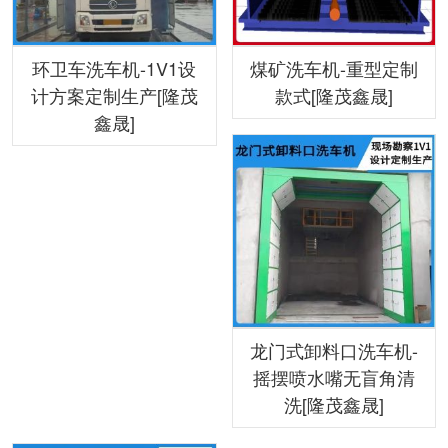
环卫车洗车机-1V1设
煤矿洗车机-重型定制
计方案定制生产[隆茂
款式[隆茂鑫晟]
鑫晟]
龙门式卸料口洗车机-
摇摆喷水嘴无盲角清
洗[隆茂鑫晟]