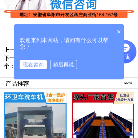
×
欢迎来到本网站，请问有什么可以帮
您？
上一个:
龙门架自动洗车机怎么选[隆茂鑫晟]
下一
清洗大货车高压洗车机在哪里购买[隆茂鑫
现在咨询
稍后再说
个：
晟]
产品推荐
MORE