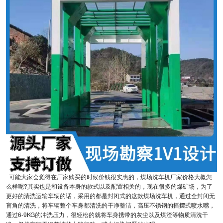
可能大家会觉得在厂家购买的时候价钱很实惠的，煤场洗车机厂家价格大概怎
么样呢?其实也是和设备本身的款式以及配置相关的，现在很多的煤矿场，为了
更好的清洗运输车辆的话，采用的都是封闭式的这款煤场洗车机，通过全封闭无
盲角的清洗，将车辆整个车身都清洗的干净整洁，高压不锈钢的摇摆式喷水嘴，
通过6-9KG的冲洗压力，很轻松的就将车身携带的灰尘以及煤渣等物质清洗干