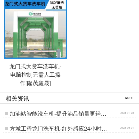
龙门式大货车洗车机-
电脑控制无需人工操
作[隆茂鑫晟]
相关资讯
MORE
加油站智能洗车机-提升油品销量更轻松
2023-01-28
[隆茂鑫晟]…
方城工程龙门洗车机-红外感应24小时自
2022-09-01
动清洗[隆茂鑫晟]…