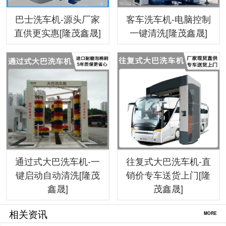
巴士洗车机-源头厂家
客车洗车机-电脑控制
直供更实惠[隆茂鑫晟]
一键清洗[隆茂鑫晟]
通过式大巴洗车机-一
往复式大巴洗车机-直
键启动自动清洗[隆茂
销价专车送货上门[隆
鑫晟]
茂鑫晟]
相关资讯
MORE