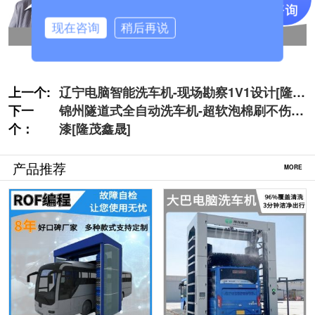
现在咨询
稍后再说
上一个:
辽宁电脑智能洗车机-现场勘察1V1设计[隆茂
下一
鑫晟]
锦州隧道式全自动洗车机-超软泡棉刷不伤车
个：
漆[隆茂鑫晟]
产品推荐
MORE