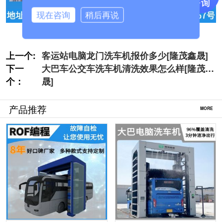
现在咨询
稍后再说
上一个:
客运站电脑龙门洗车机报价多少[隆茂鑫晟]
下一
大巴车公交车洗车机清洗效果怎么样[隆茂鑫
个：
晟]
产品推荐
MORE