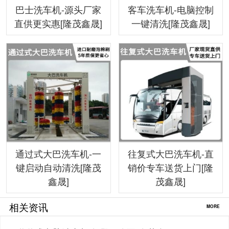
巴士洗车机-源头厂家
客车洗车机-电脑控制
直供更实惠[隆茂鑫晟]
一键清洗[隆茂鑫晟]
通过式大巴洗车机-一
往复式大巴洗车机-直
键启动自动清洗[隆茂
销价专车送货上门[隆
鑫晟]
茂鑫晟]
相关资讯
MORE