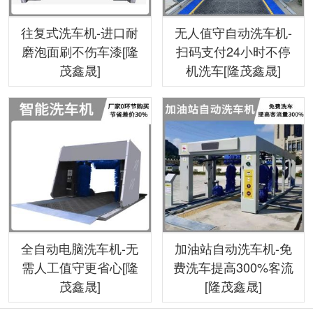
往复式洗车机-进口耐
无人值守自动洗车机-
磨泡面刷不伤车漆[隆
扫码支付24小时不停
茂鑫晟]
机洗车[隆茂鑫晟]
全自动电脑洗车机-无
加油站自动洗车机-免
需人工值守更省心[隆
费洗车提高300%客流
茂鑫晟]
[隆茂鑫晟]