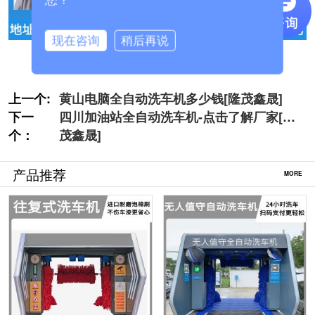
现在咨询
稍后再说
上一个:
黄山电脑全自动洗车机多少钱[隆茂鑫晟]
下一
四川加油站全自动洗车机-点击了解厂家[隆
个：
茂鑫晟]
产品推荐
MORE