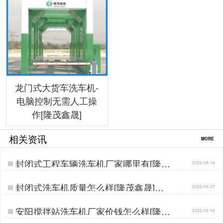
龙门式大货车洗车机-
电脑控制无需人工操
作[隆茂鑫晟]
相关资讯
MORE
封闭式工程车辆洗车机厂家哪里有[隆茂
2022-08-14
鑫晟]…
封闭式洗车机质量怎么样[隆茂鑫晟]…
2022-09-27
安阳搅拌站洗车机厂家价钱怎么样[隆茂
2022-05-16
鑫晟]…