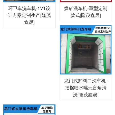
环卫车洗车机-1V1设
煤矿洗车机-重型定制
计方案定制生产[隆茂
款式[隆茂鑫晟]
鑫晟]
龙门式卸料口洗车机-
摇摆喷水嘴无盲角清
洗[隆茂鑫晟]