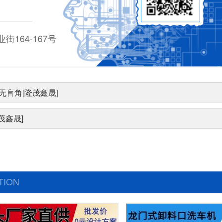
164-167号
无盲角[隆茂鑫晟]
茂鑫晟]
TION