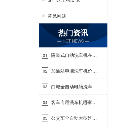
常见问题
热门资讯
— HOT NEWS —
隧道式自动洗车机在哪
01
里购买[隆茂鑫晟]
加油站电脑洗车机价格
02
怎么样[隆茂鑫晟]
白城全自动电脑洗车
03
机-ADV防冻冬季正常
使用[隆茂鑫晟]
客车专用洗车机哪家的
04
好[隆茂鑫晟]
公交车全自动大型洗车
05
机什么价钱[隆茂鑫晟]