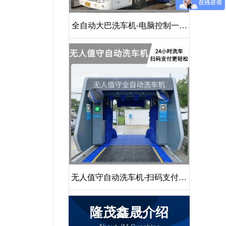
全自动大巴洗车机-电脑控制一键
启动清洗[隆茂鑫晟]
无人值守自动洗车机-扫码支付24
小时不停机洗车[隆茂鑫晟]
隆茂鑫晟介绍