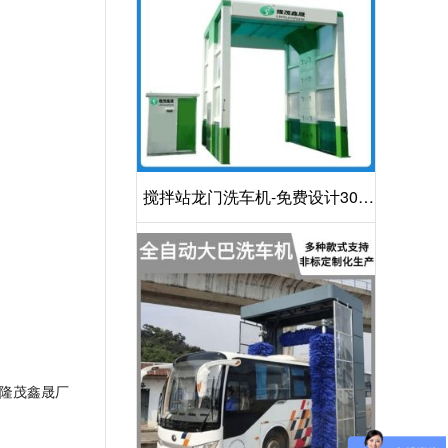
搅拌站龙门洗车机-免费设计30S
洁净方案[隆茂鑫晟]
隆茂鑫晟厂