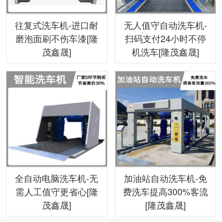
往复式洗车机-进口耐
无人值守自动洗车机-
磨泡面刷不伤车漆[隆
扫码支付24小时不停
茂鑫晟]
机洗车[隆茂鑫晟]
全自动电脑洗车机-无
加油站自动洗车机-免
需人工值守更省心[隆
费洗车提高300%客流
茂鑫晟]
[隆茂鑫晟]