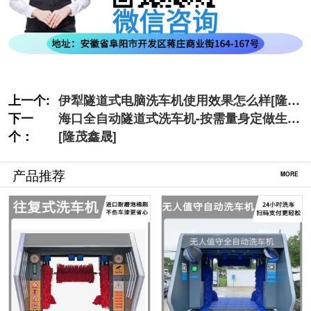
上一个:
伊犁隧道式电脑洗车机使用效果怎么样[隆茂
下一
鑫晟]
海口全自动隧道式洗车机-按需量身定做生产
个：
[隆茂鑫晟]
产品推荐
MORE