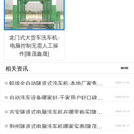
龙门式大货车洗车机-
电脑控制无需人工操
作[隆茂鑫晟]
相关资讯
MORE
蚌埠全自动隧道式洗车机-本地厂家售后
2022-11-04
无忧[隆茂鑫晟]…
自动洗车设备哪家好-千家用户好口碑厂
2022-07-07
家[隆茂鑫晟]…
吉安隧道式电脑洗车机在哪里购买[隆茂
2022-10-12
鑫晟]…
荆州隧道式电脑洗车机哪家实惠[隆茂鑫
2022-09-17
晟]…