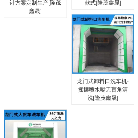
计方案定制生产[隆茂
款式[隆茂鑫晟]
鑫晟]
龙门式卸料口洗车机-
摇摆喷水嘴无盲角清
洗[隆茂鑫晟]