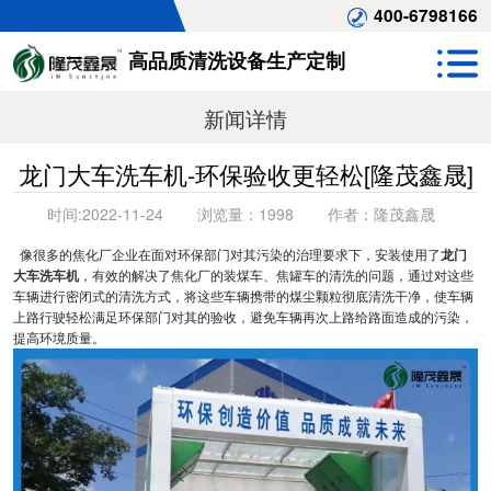
400-6798166
高品质清洗设备生产定制
新闻详情
龙门大车洗车机-环保验收更轻松[隆茂鑫晟]
时间:
2022-11-24
浏览量：
1998
作者：
隆茂鑫晟
像很多的焦化厂企业在面对环保部门对其污染的治理要求下，安装使用了
龙门
大车洗车机
，有效的解决了焦化厂的装煤车、焦罐车的清洗的问题，通过对这些
车辆进行密闭式的清洗方式，将这些车辆携带的煤尘颗粒彻底清洗干净，使车辆
上路行驶轻松满足环保部门对其的验收，避免车辆再次上路给路面造成的污染，
提高环境质量。