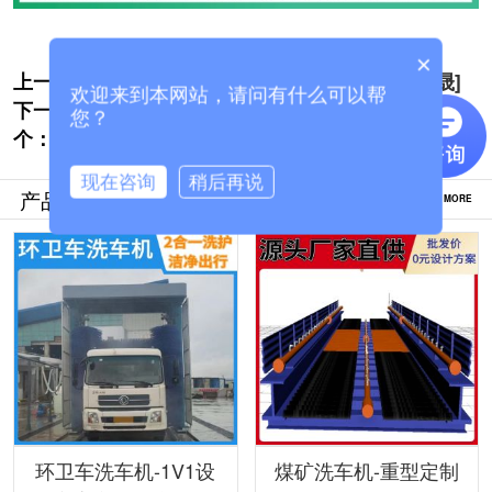
×
上一个:
搅拌车全自动洗车机哪里有卖的[隆茂鑫晟]
欢迎来到本网站，请问有什么可以帮
下一
龙门货车洗车机哪里有[隆茂鑫晟]
您？
个：
现在咨询
稍后再说
产品推荐
MORE
环卫车洗车机-1V1设
煤矿洗车机-重型定制