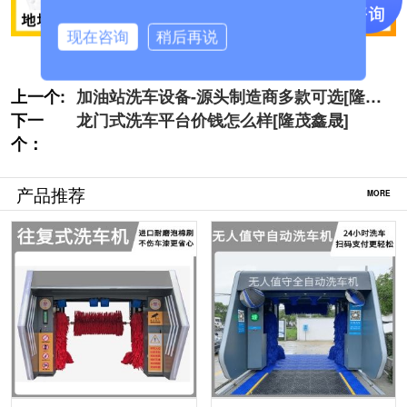
现在咨询
稍后再说
上一个:
加油站洗车设备-源头制造商多款可选[隆茂
下一
鑫晟]
龙门式洗车平台价钱怎么样[隆茂鑫晟]
个：
产品推荐
MORE