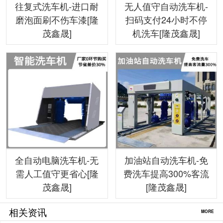
往复式洗车机-进口耐
无人值守自动洗车机-
磨泡面刷不伤车漆[隆
扫码支付24小时不停
茂鑫晟]
机洗车[隆茂鑫晟]
全自动电脑洗车机-无
加油站自动洗车机-免
需人工值守更省心[隆
费洗车提高300%客流
茂鑫晟]
[隆茂鑫晟]
相关资讯
MORE