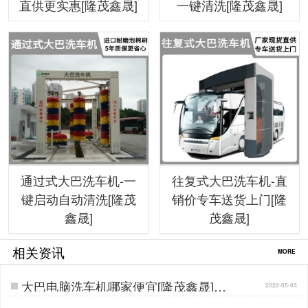
直供更实惠[隆茂鑫晟]
一键清洗[隆茂鑫晟]
通过式大巴洗车机-一
往复式大巴洗车机-直
键启动自动清洗[隆茂
销价专车送货上门[隆
鑫晟]
茂鑫晟]
相关资讯
MORE
大巴电脑洗车机哪家便宜[隆茂鑫晟]…
2022-05-03