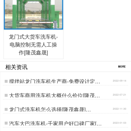
龙门式大货车洗车机-
电脑控制无需人工操
作[隆茂鑫晟]
相关资讯
MORE
搅拌站龙门洗车机生产商-免费设计定制
2022-09-14
生产[隆茂鑫晟]…
大货车商用洗车机大概什么价位[隆茂鑫
2022-07-21
晟]…
龙门式洗车机怎么选择[隆茂鑫晟]…
2022-11-30
汽车大巴洗车机-千家用户好口碑厂家[隆
2023-01-03
茂鑫晟]…