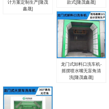
计方案定制生产[隆茂
款式[隆茂鑫晟]
鑫晟]
龙门式卸料口洗车机-
摇摆喷水嘴无盲角清
洗[隆茂鑫晟]