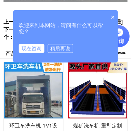
×
上一个:
锦州隧道式电脑洗车机哪家实惠[隆茂鑫晟]
欢迎来到本网站，请问有什么可以帮
下一
搅拌站龙门洗车机生产商哪家好[隆茂鑫晟]
您？
个：
现在咨询
稍后再说
产品推荐
MORE
环卫车洗车机-1V1设
煤矿洗车机-重型定制