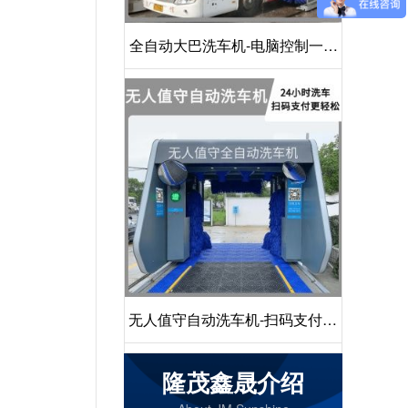
全自动大巴洗车机-电脑控制一键
启动清洗[隆茂鑫晟]
无人值守自动洗车机-扫码支付24
小时不停机洗车[隆茂鑫晟]
隆茂鑫晟介绍