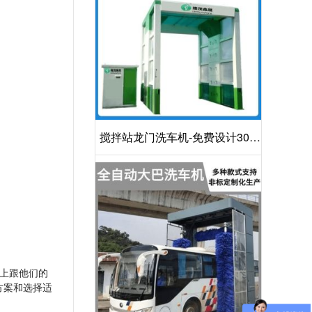
搅拌站龙门洗车机-免费设计30S
洁净方案[隆茂鑫晟]
上跟他们的
方案和选择适