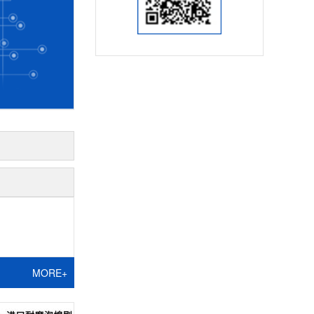
MORE+