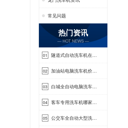
常见问题
热门资讯
— HOT NEWS —
隧道式自动洗车机在哪
01
里购买[隆茂鑫晟]
加油站电脑洗车机价格
02
怎么样[隆茂鑫晟]
白城全自动电脑洗车
03
机-ADV防冻冬季正常
使用[隆茂鑫晟]
客车专用洗车机哪家的
04
好[隆茂鑫晟]
公交车全自动大型洗车
05
机什么价钱[隆茂鑫晟]