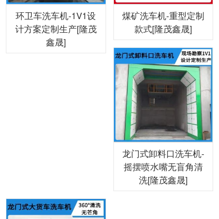
环卫车洗车机-1V1设
煤矿洗车机-重型定制
计方案定制生产[隆茂
款式[隆茂鑫晟]
鑫晟]
龙门式卸料口洗车机-
摇摆喷水嘴无盲角清
洗[隆茂鑫晟]