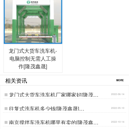
龙门式大货车洗车机-
电脑控制无需人工操
作[隆茂鑫晟]
相关资讯
MORE
龙门式大货车洗车机厂家哪家好[隆茂鑫
2022-06-14
晟]…
往复式洗车机多少钱[隆茂鑫晟]…
2022-05-10
南京搅拌车洗车机哪里有卖的[隆茂鑫晟]
2022-10-14
…