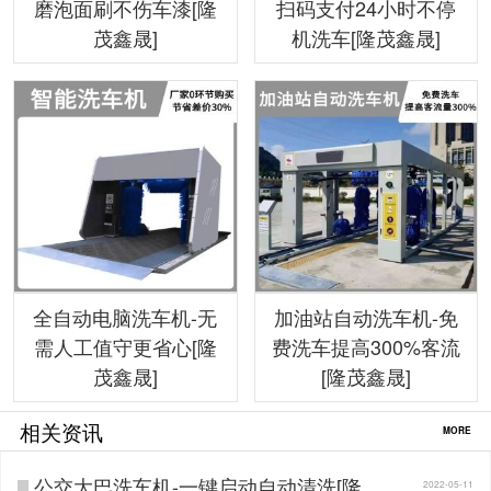
磨泡面刷不伤车漆[隆
扫码支付24小时不停
茂鑫晟]
机洗车[隆茂鑫晟]
全自动电脑洗车机-无
加油站自动洗车机-免
需人工值守更省心[隆
费洗车提高300%客流
茂鑫晟]
[隆茂鑫晟]
相关资讯
MORE
公交大巴洗车机-一键启动自动清洗[隆茂
2022-05-11