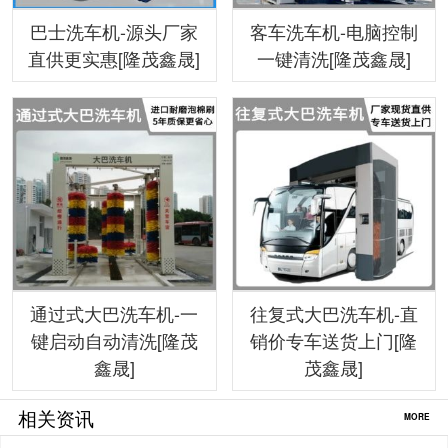
巴士洗车机-源头厂家
客车洗车机-电脑控制
直供更实惠[隆茂鑫晟]
一键清洗[隆茂鑫晟]
通过式大巴洗车机-一
往复式大巴洗车机-直
键启动自动清洗[隆茂
销价专车送货上门[隆
鑫晟]
茂鑫晟]
相关资讯
MORE