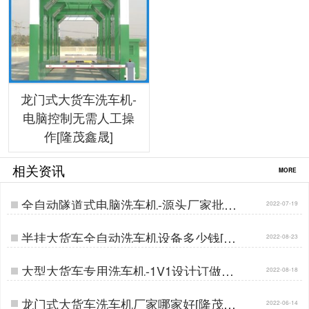
龙门式大货车洗车机-
电脑控制无需人工操
作[隆茂鑫晟]
相关资讯
MORE
全自动隧道式电脑洗车机-源头厂家批发
2022-07-19
价[隆茂鑫晟]…
半挂大货车全自动洗车机设备多少钱[隆
2022-08-23
茂鑫晟]…
大型大货车专用洗车机-1V1设计订做生
2022-08-18
产[隆茂鑫晟] …
龙门式大货车洗车机厂家哪家好[隆茂鑫
2022-06-14