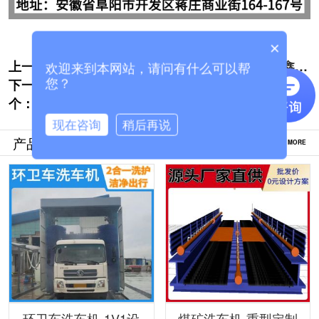
×
上一个:
大客车全自动洗车机清洗效果好吗[隆茂鑫
欢迎来到本网站，请问有什么可以帮
下一
晟]
搅拌车洗车机公司哪家好[隆茂鑫晟]
您？
个：
现在咨询
稍后再说
产品推荐
MORE
环卫车洗车机-1V1设
煤矿洗车机-重型定制