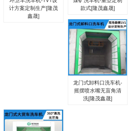
计方案定制生产[隆茂
款式[隆茂鑫晟]
鑫晟]
龙门式卸料口洗车机-
摇摆喷水嘴无盲角清
洗[隆茂鑫晟]