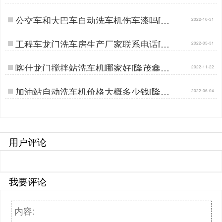
晟]…
公交车和大巴车自动洗车机伤车漆吗[隆
2022-10-31
茂鑫晟]…
工程车龙门洗车房生产厂家联系电话[隆
2022-05-31
茂鑫晟]…
喀什龙门搅拌站洗车机哪家好[隆茂鑫晟]
2022-11-22
…
加油站自动洗车机价格大概多少钱[隆茂
2022-06-04
鑫晟]…
用户评论
我要评论