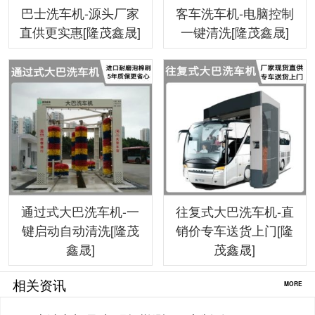
巴士洗车机-源头厂家
客车洗车机-电脑控制
直供更实惠[隆茂鑫晟]
一键清洗[隆茂鑫晟]
通过式大巴洗车机-一
往复式大巴洗车机-直
键启动自动清洗[隆茂
销价专车送货上门[隆
鑫晟]
茂鑫晟]
相关资讯
MORE