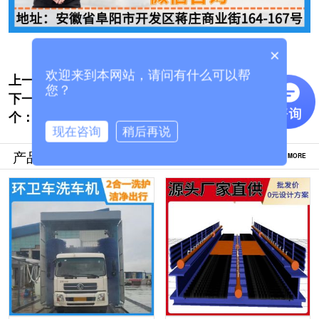
×
欢迎来到本网站，请问有什么可以帮
上一个:
大型货车洗车机-光控感应开关自动清洗 [隆
您？
下一
茂鑫晟]
大货车自动洗车设备-没有中间商购买更实惠
个：
[隆茂鑫晟]
现在咨询
稍后再说
产品推荐
MORE