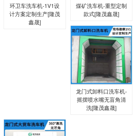
环卫车洗车机-1V1设
煤矿洗车机-重型定制
计方案定制生产[隆茂
款式[隆茂鑫晟]
鑫晟]
龙门式卸料口洗车机-
摇摆喷水嘴无盲角清
洗[隆茂鑫晟]