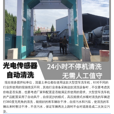
现在很多搅拌站单位，混凝土单位都在使用这款大型货车洗车机，针对不同的
行业所使用的现场情况不同，其他行业准备采购这款清洗设备时，不仅要考虑其
价格是否实惠，也要考虑厂家和配置是否能满足所使用的需求。大型货车洗车机
的产品配置采用了自动风干，自排泥沙的模式，高压摇摆式水嘴对清洗的车辆进
行360度无死角的清洗，能很好的将车辆吹干净，自排污水和污垢，使清洗的车
辆出来时整洁干净，不含污水，保证车辆再次上路时不会对道路造成二次灰尘污
染。