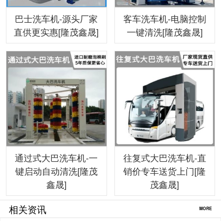
巴士洗车机-源头厂家
客车洗车机-电脑控制
直供更实惠[隆茂鑫晟]
一键清洗[隆茂鑫晟]
通过式大巴洗车机-一
往复式大巴洗车机-直
键启动自动清洗[隆茂
销价专车送货上门[隆
鑫晟]
茂鑫晟]
相关资讯
MORE