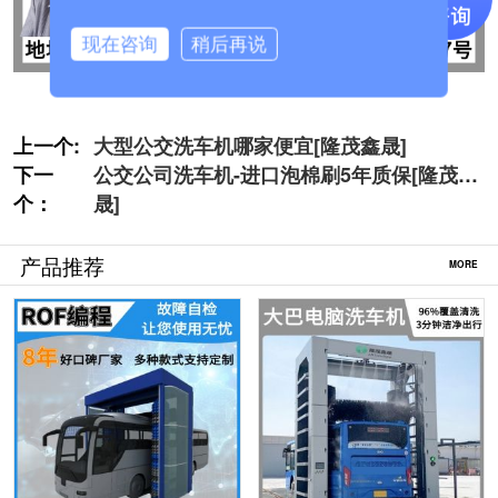
现在咨询
稍后再说
上一个:
大型公交洗车机哪家便宜[隆茂鑫晟]
下一
公交公司洗车机-进口泡棉刷5年质保[隆茂鑫
个：
晟]
产品推荐
MORE