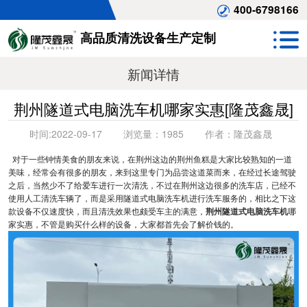
400-6798166
高品质清洗设备生产定制
新闻详情
荆州隧道式电脑洗车机哪家实惠[隆茂鑫晟]
时间:
2022-09-17
浏览量：
1985
作者：
隆茂鑫晟
对于一些钟情美食的朋友来说，在荆州这边的荆州鱼糕是大家比较熟知的一道
美味，经常会有很多的朋友，来到这里专门为品尝这道菜而来，在经过长途驾驶
之后，当然少不了给爱车进行一次清洗，不过在荆州这边很多的洗车店，已经不
使用人工清洗车辆了，而是采用隧道式电脑洗车机进行洗车服务的，相比之下这
款设备不仅速度快，而且清洗效果也颇受车主的满意，
荆州隧道式电脑洗车机
哪
家实惠，不管是购买什么样的设备，大家都首先会了解价钱的。