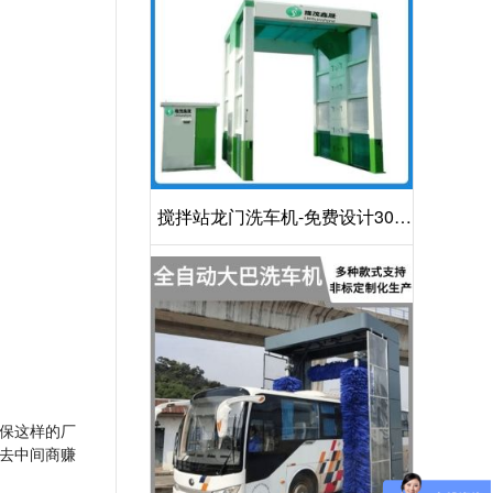
搅拌站龙门洗车机-免费设计30S
洁净方案[隆茂鑫晟]
保这样的厂
去中间商赚