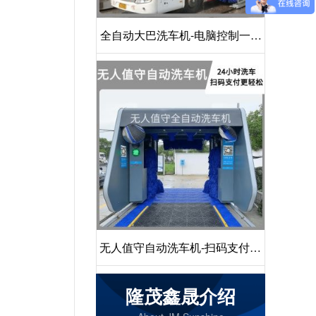
全自动大巴洗车机-电脑控制一键
启动清洗[隆茂鑫晟]
无人值守自动洗车机-扫码支付24
小时不停机洗车[隆茂鑫晟]
隆茂鑫晟介绍