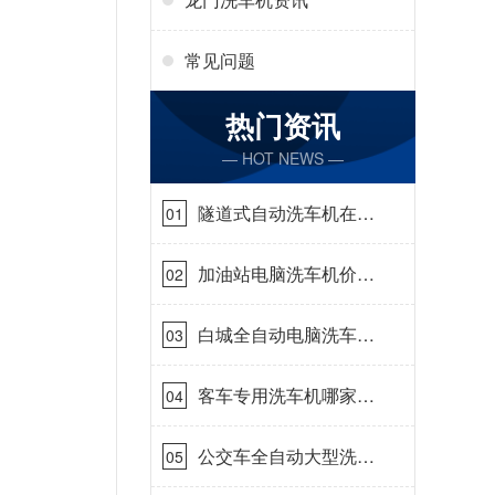
常见问题
热门资讯
— HOT NEWS —
隧道式自动洗车机在哪
01
里购买[隆茂鑫晟]
加油站电脑洗车机价格
02
怎么样[隆茂鑫晟]
白城全自动电脑洗车
03
机-ADV防冻冬季正常
使用[隆茂鑫晟]
客车专用洗车机哪家的
04
好[隆茂鑫晟]
公交车全自动大型洗车
05
机什么价钱[隆茂鑫晟]