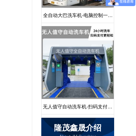
全自动大巴洗车机-电脑控制一键
启动清洗[隆茂鑫晟]
无人值守自动洗车机-扫码支付24
小时不停机洗车[隆茂鑫晟]
隆茂鑫晟介绍