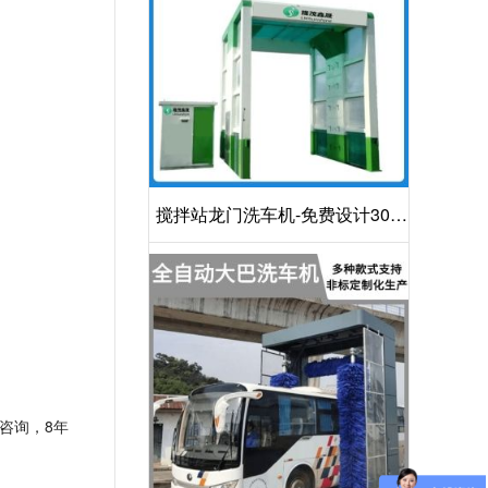
搅拌站龙门洗车机-免费设计30S
洁净方案[隆茂鑫晟]
咨询，8年