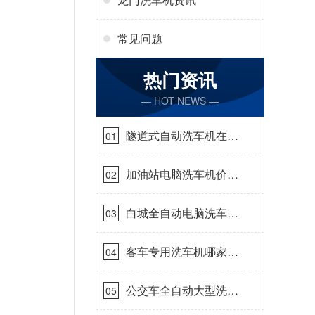
常见问题
热门资讯
— HOT NEWS —
隧道式自动洗车机在哪
01
里购买[隆茂鑫晟]
加油站电脑洗车机价格
02
怎么样[隆茂鑫晟]
白城全自动电脑洗车
03
机-ADV防冻冬季正常
使用[隆茂鑫晟]
客车专用洗车机哪家的
04
好[隆茂鑫晟]
公交车全自动大型洗车
05
机什么价钱[隆茂鑫晟]