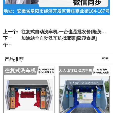
上一个:
往复式自动洗车机-一台也是批发价[隆茂鑫
下一
晟]
加油站全自动洗车机找哪家[隆茂鑫晟]
个：
产品推荐
MORE