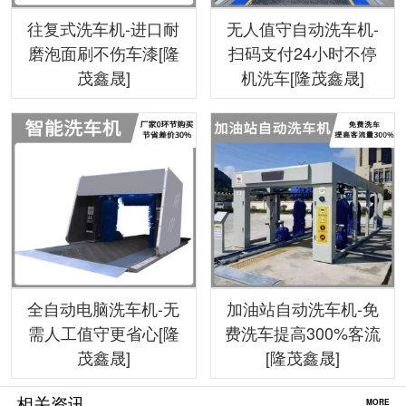
往复式洗车机-进口耐
无人值守自动洗车机-
磨泡面刷不伤车漆[隆
扫码支付24小时不停
茂鑫晟]
机洗车[隆茂鑫晟]
全自动电脑洗车机-无
加油站自动洗车机-免
需人工值守更省心[隆
费洗车提高300%客流
茂鑫晟]
[隆茂鑫晟]
相关资讯
MORE