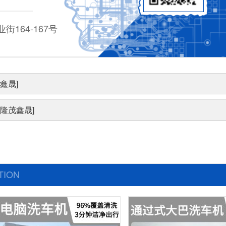
164-167号
鑫晟]
隆茂鑫晟]
TION