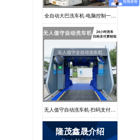
全自动大巴洗车机-电脑控制一键
启动清洗[隆茂鑫晟]
无人值守自动洗车机-扫码支付24
小时不停机洗车[隆茂鑫晟]
隆茂鑫晟介绍