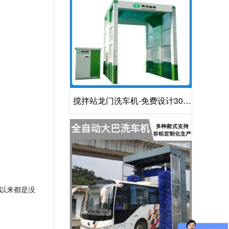
搅拌站龙门洗车机-免费设计30S
洁净方案[隆茂鑫晟]
以来都是没