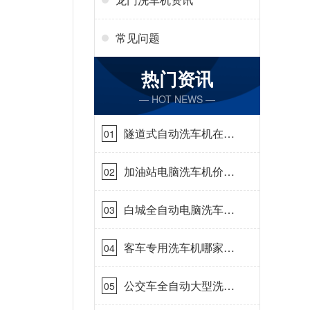
常见问题
热门资讯
— HOT NEWS —
隧道式自动洗车机在哪
01
里购买[隆茂鑫晟]
加油站电脑洗车机价格
02
怎么样[隆茂鑫晟]
白城全自动电脑洗车
03
机-ADV防冻冬季正常
使用[隆茂鑫晟]
客车专用洗车机哪家的
04
好[隆茂鑫晟]
公交车全自动大型洗车
05
机什么价钱[隆茂鑫晟]