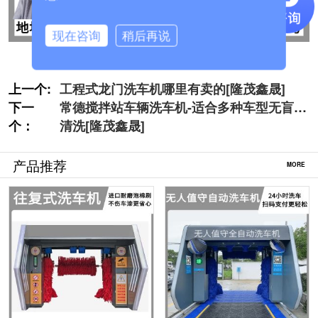
现在咨询
稍后再说
上一个:
工程式龙门洗车机哪里有卖的[隆茂鑫晟]
下一
常德搅拌站车辆洗车机-适合多种车型无盲角
个：
清洗[隆茂鑫晟]
产品推荐
MORE