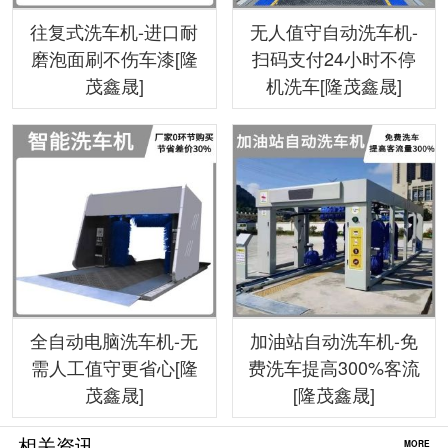
往复式洗车机-进口耐
无人值守自动洗车机-
磨泡面刷不伤车漆[隆
扫码支付24小时不停
茂鑫晟]
机洗车[隆茂鑫晟]
全自动电脑洗车机-无
加油站自动洗车机-免
需人工值守更省心[隆
费洗车提高300%客流
茂鑫晟]
[隆茂鑫晟]
相关资讯
MORE