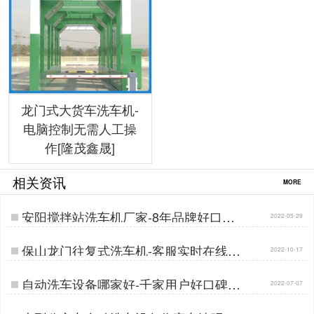
龙门式大货车洗车机-
电脑控制无需人工操
作[隆茂鑫晟]
相关资讯
MORE
安阳搅拌站洗车机厂家-8年品牌好口碑
2022-05-29
厂家[隆茂鑫晟]…
保山龙门往复式洗车机-客服实时在线为
2022-10-17
您服务[隆茂鑫晟]…
自动洗车设备哪家好-千家用户好口碑厂
2022-07-07
家[隆茂鑫晟]…