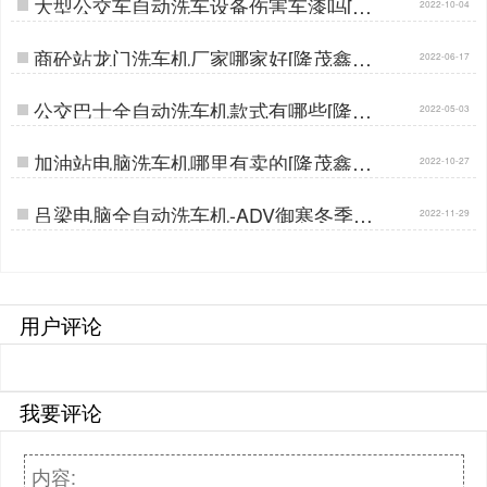
大型公交车自动洗车设备伤害车漆吗[隆
2022-10-04
茂鑫晟]…
商砼站龙门洗车机厂家哪家好[隆茂鑫晟]
2022-06-17
…
公交巴士全自动洗车机款式有哪些[隆茂
2022-05-03
鑫晟]…
加油站电脑洗车机哪里有卖的[隆茂鑫晟]
2022-10-27
…
吕梁电脑全自动洗车机-ADV御寒冬季也
2022-11-29
可使用[隆茂鑫晟]…
用户评论
我要评论