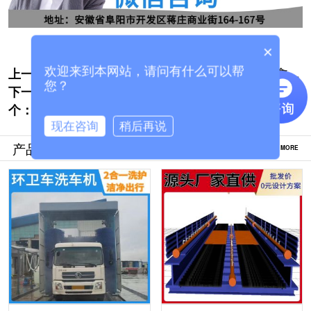
×
上一个:
广州搅拌站龙门式洗车机哪家便宜[隆茂鑫
欢迎来到本网站，请问有什么可以帮
您？
下一
晟]
混凝土搅拌站全封闭式洗车机厂家哪里有[隆
个：
茂鑫晟]
现在咨询
稍后再说
产品推荐
MORE