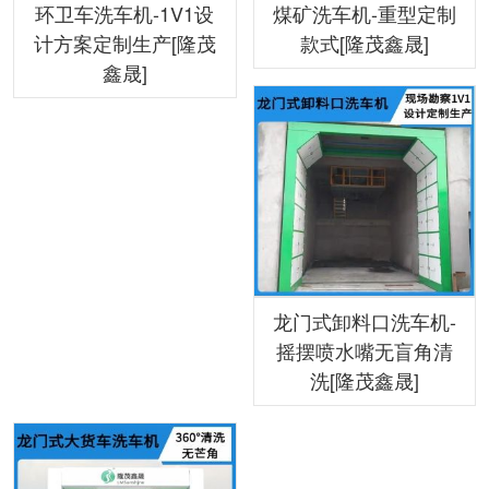
环卫车洗车机-1V1设
煤矿洗车机-重型定制
计方案定制生产[隆茂
款式[隆茂鑫晟]
鑫晟]
龙门式卸料口洗车机-
摇摆喷水嘴无盲角清
洗[隆茂鑫晟]