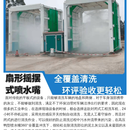
面对传统的平板式的设备，只能够清洗车辆的地盘和两侧，对于车身顶部携带
的灰尘，不能够做到清洗，满足不了环保治理对车辆洁净出行的要求，因此现在
很多的工业单位，在选择现场设备的时候，都会选择这款封闭式工程洗车机，24
小时不停机运转，采用光控感应开关控制自动清洗，无需人工看守操作，而且封
闭式的进行清洗作业，可以很好的防止清洗过程中污水外流带来的污染，在高压
鸭型喷水嘴360°全覆盖冲洗下，很轻松去除清洗部位的泥土灰尘以及未凝固的水