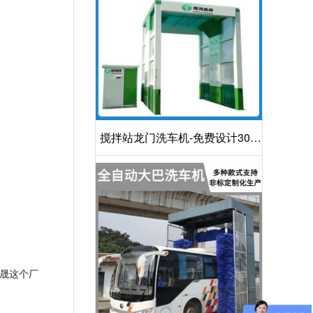
搅拌站龙门洗车机-免费设计30S
洁净方案[隆茂鑫晟]
晟这个厂