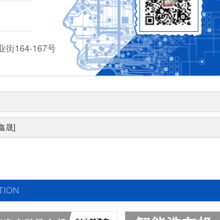
164-167号
鑫晟]
TION