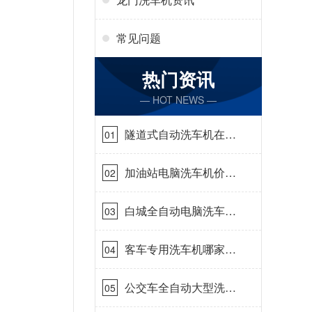
常见问题
热门资讯
— HOT NEWS —
隧道式自动洗车机在哪
01
里购买[隆茂鑫晟]
加油站电脑洗车机价格
02
怎么样[隆茂鑫晟]
白城全自动电脑洗车
03
机-ADV防冻冬季正常
使用[隆茂鑫晟]
客车专用洗车机哪家的
04
好[隆茂鑫晟]
公交车全自动大型洗车
05
机什么价钱[隆茂鑫晟]