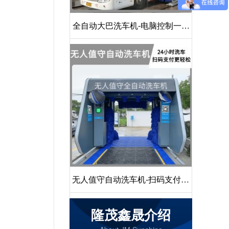
全自动大巴洗车机-电脑控制一键
启动清洗[隆茂鑫晟]
无人值守自动洗车机-扫码支付24
小时不停机洗车[隆茂鑫晟]
隆茂鑫晟介绍