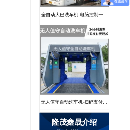
全自动大巴洗车机-电脑控制一键
启动清洗[隆茂鑫晟]
无人值守自动洗车机-扫码支付24
小时不停机洗车[隆茂鑫晟]
隆茂鑫晟介绍