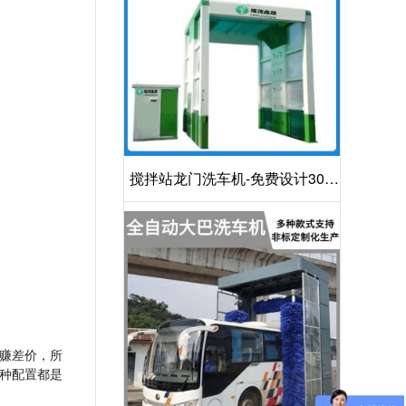
搅拌站龙门洗车机-免费设计30S
洁净方案[隆茂鑫晟]
赚差价，所
多种配置都是