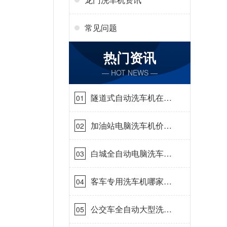
常见问题
热门资讯
— HOT NEWS —
隧道式自动洗车机在哪
01
里购买[隆茂鑫晟]
加油站电脑洗车机价格
02
怎么样[隆茂鑫晟]
白城全自动电脑洗车
03
机-ADV防冻冬季正常
使用[隆茂鑫晟]
客车专用洗车机哪家的
04
好[隆茂鑫晟]
公交车全自动大型洗车
05
机什么价钱[隆茂鑫晟]