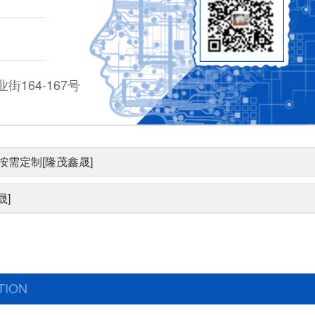
164-167号
需定制[隆茂鑫晟]
晟]
TION