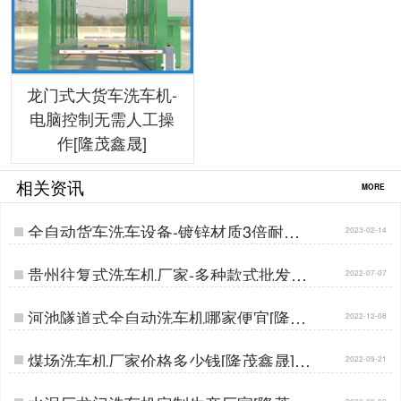
龙门式大货车洗车机-
电脑控制无需人工操
作[隆茂鑫晟]
相关资讯
MORE
全自动货车洗车设备-镀锌材质3倍耐腐
2023-02-14
蚀[隆茂鑫晟]…
贵州往复式洗车机厂家-多种款式批发价
2022-07-07
[隆茂鑫晟]…
河池隧道式全自动洗车机哪家便宜[隆茂
2022-12-08
鑫晟]…
煤场洗车机厂家价格多少钱[隆茂鑫晟]…
2022-09-21
2023-02-20