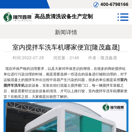
400-6798166
高品质清洗设备生产定制
新闻详情
室内搅拌车洗车机哪家便宜[隆茂鑫晟]
时间:
2022-07-28
浏览量：
2148
作者：
隆茂鑫晟
现在环保严格的治理要求，以及大家对环保意识的增强，在很多的商砼搅拌站
单位进行污染治理的时候，都是需要选择一些适合的设备进行辅助治理的，对于
运输混凝土的搅拌车外出过程中容易产生污染的问题，很多的单位都是采用
室内
搅拌车洗车机
这款设备，安装在咱们混凝土搅拌楼门口，每一辆搅拌车装载之
后，都是需要经过这款设备的清洗，才可以上路行驶，室内搅拌车洗车机哪家便
宜？在购买之前，大家都是比较想了解的。