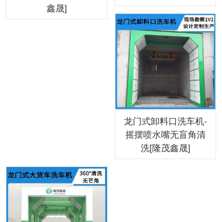
鑫晟]
龙门式卸料口洗车机-
摇摆喷水嘴无盲角清
洗[隆茂鑫晟]