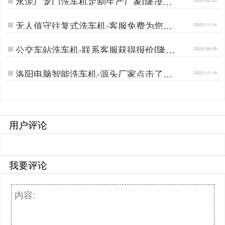
水泥厂龙门洗车机定制生产厂家[隆茂鑫
晟]…
无人值守往复式洗车机-客服免费为您解
2022-11-14
答[隆茂鑫晟]…
公交车站洗车机-联系客服获得报价[隆茂
2022-06-29
鑫晟]…
洛阳电脑智能洗车机-源头厂家点击了解
2022-11-18
[隆茂鑫晟]…
用户评论
我要评论