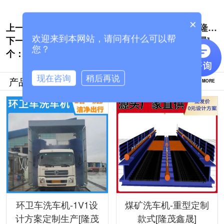
×
上一个:
卡车龙门洗车机-免费设计方案1V1定制[隆茂
欢迎来到本网站，请问有什么可以帮
下一
鑫晟]
周口搅拌站车辆洗车机哪里购买[隆茂鑫晟]
您？
个：
现在咨询
稍后再说
产品推荐
MORE
环卫车洗车机-1V1设
煤矿洗车机-重型定制
计方案定制生产[隆茂
款式[隆茂鑫晟]