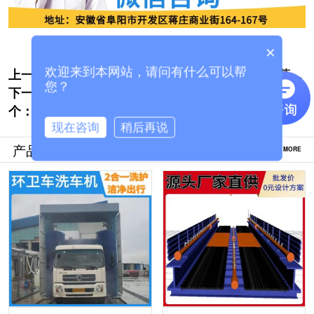
×
上一个:
阿勒泰搅拌站车辆洗车机厂家哪里有[隆茂鑫
欢迎来到本网站，请问有什么可以帮
您？
下一
晟]
混凝土车洗车机-按需定制环评验收更轻松
个：
[隆茂鑫晟]
现在咨询
稍后再说
产品推荐
MORE