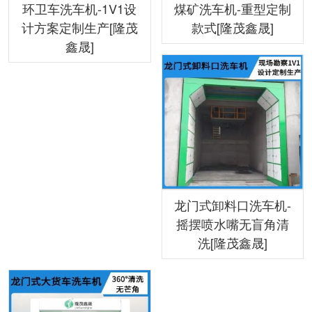
环卫车洗车机-1V1设
煤矿洗车机-重型定制
计方案定制生产[隆茂
款式[隆茂鑫晟]
鑫晟]
龙门式卸料口洗车机-
摇摆喷水嘴无盲角清
洗[隆茂鑫晟]