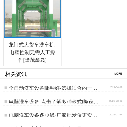
龙门式大货车洗车机-
电脑控制无需人工操
作[隆茂鑫晟]
相关资讯
MORE
全自动洗车设备哪种好-选择适合的一款
2022-08-09
[隆茂鑫晟]…
电脑洗车设备-点击了解多种款式[隆茂鑫
2022-08-26
晟]…
电脑洗车设备多少钱-厂家批发价更实惠
2022-07-24
[隆茂鑫晟]…