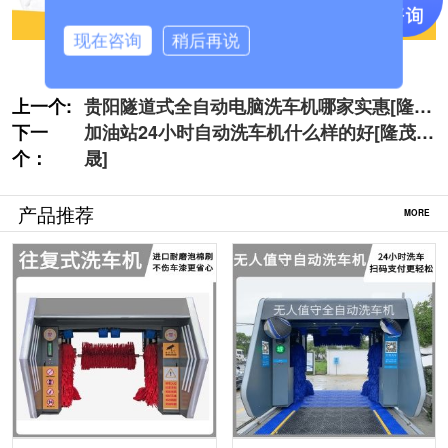
现在咨询
稍后再说
上一个:
贵阳隧道式全自动电脑洗车机哪家实惠[隆茂
下一
鑫晟]
加油站24小时自动洗车机什么样的好[隆茂鑫
个：
晟]
产品推荐
MORE