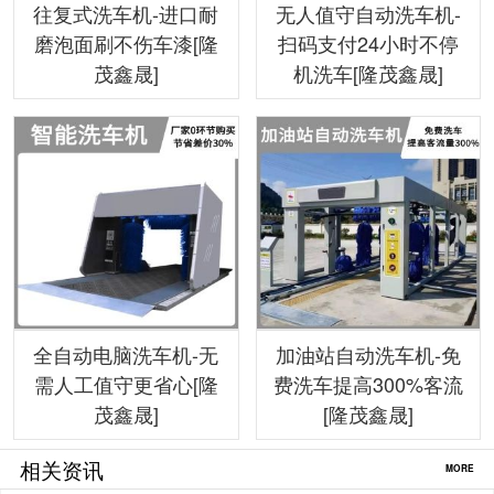
往复式洗车机-进口耐
无人值守自动洗车机-
磨泡面刷不伤车漆[隆
扫码支付24小时不停
茂鑫晟]
机洗车[隆茂鑫晟]
全自动电脑洗车机-无
加油站自动洗车机-免
需人工值守更省心[隆
费洗车提高300%客流
茂鑫晟]
[隆茂鑫晟]
相关资讯
MORE