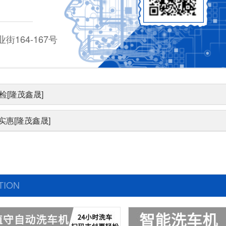
164-167号
检[隆茂鑫晟]
惠[隆茂鑫晟]
TION