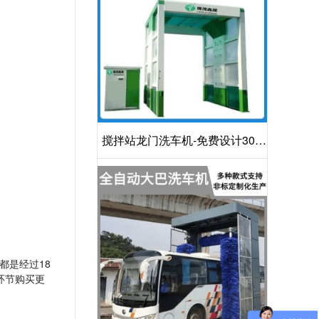
搅拌站龙门洗车机-免费设计30S
洁净方案[隆茂鑫晟]
都是经过18
环节购买更