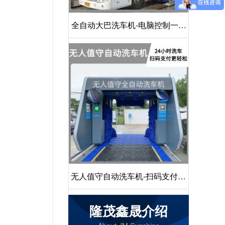
全自动大巴洗车机-电脑控制一键
启动清洗[隆茂鑫晟]
无人值守自动洗车机-扫码支付24
小时不停机洗车[隆茂鑫晟]
隆茂鑫晟介绍