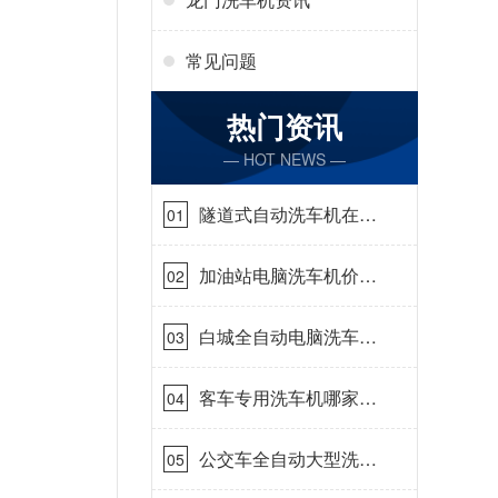
常见问题
热门资讯
— HOT NEWS —
隧道式自动洗车机在哪
01
里购买[隆茂鑫晟]
加油站电脑洗车机价格
02
怎么样[隆茂鑫晟]
白城全自动电脑洗车
03
机-ADV防冻冬季正常
使用[隆茂鑫晟]
客车专用洗车机哪家的
04
好[隆茂鑫晟]
公交车全自动大型洗车
05
机什么价钱[隆茂鑫晟]