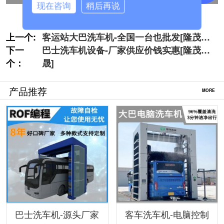
现在咨询
稍后再说
上一个:
客运站大巴洗车机-全国一台也批发[隆茂鑫
下一
晟]
巴士洗车机设备-厂家供应价钱实惠[隆茂鑫
个：
晟]
产品推荐
MORE
巴士洗车机-源头厂家
客车洗车机-电脑控制