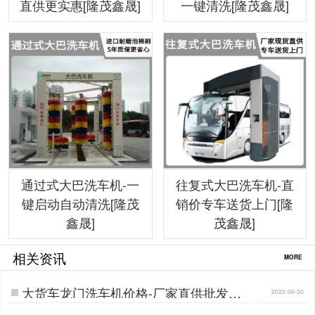
直供更实惠[隆茂鑫晟]
一键清洗[隆茂鑫晟]
通过式大巴洗车机-一
往复式大巴洗车机-直
键启动自动清洗[隆茂
销价专车送货上门[隆
鑫晟]
茂鑫晟]
相关资讯
MORE
大货车龙门洗车机价格-厂家直供批发价
2022-06-30
[隆茂鑫晟]…