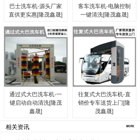
巴士洗车机-源头厂家
客车洗车机-电脑控制
直供更实惠[隆茂鑫晟]
一键清洗[隆茂鑫晟]
通过式大巴洗车机-一
往复式大巴洗车机-直
键启动自动清洗[隆茂
销价专车送货上门[隆
鑫晟]
茂鑫晟]
相关资讯
MORE