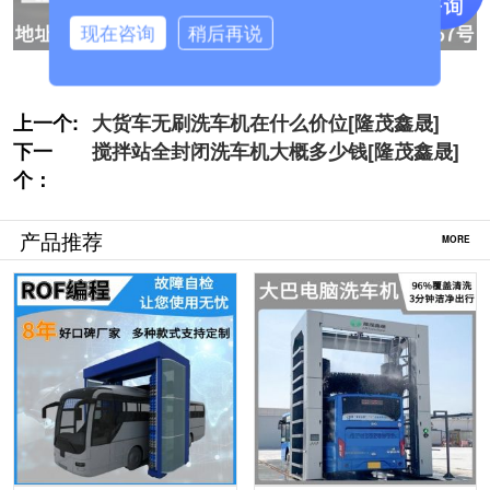
现在咨询
稍后再说
上一个:
大货车无刷洗车机在什么价位[隆茂鑫晟]
下一
搅拌站全封闭洗车机大概多少钱[隆茂鑫晟]
个：
产品推荐
MORE