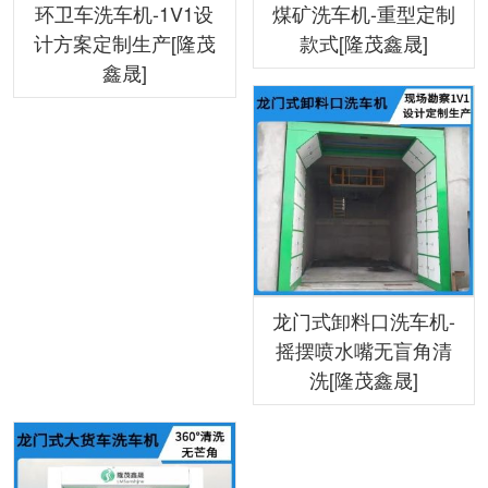
环卫车洗车机-1V1设
煤矿洗车机-重型定制
计方案定制生产[隆茂
款式[隆茂鑫晟]
鑫晟]
龙门式卸料口洗车机-
摇摆喷水嘴无盲角清
洗[隆茂鑫晟]