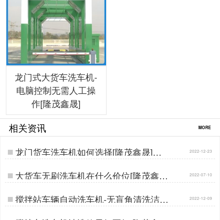
龙门式大货车洗车机-
电脑控制无需人工操
作[隆茂鑫晟]
相关资讯
MORE
龙门货车洗车机如何选择[隆茂鑫晟]…
2022-12-23
大货车无刷洗车机在什么价位[隆茂鑫晟]
2022-07-10
…
搅拌站车辆自动洗车机-无盲角清洗洁净
2022-12-09
出行[隆茂鑫晟]…