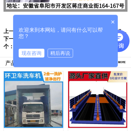
×
上一个:
工程龙门洗车机 -1000+用户共同见证的好品
欢迎来到本网站，请问有什么可以帮
您？
下一
牌[隆茂鑫晟]
电脑自动洗车设备价格哪家便宜[隆茂鑫晟]
个：
现在咨询
稍后再说
产品推荐
MORE