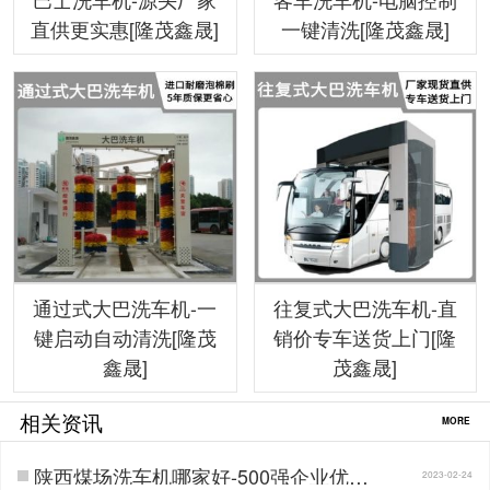
直供更实惠[隆茂鑫晟]
一键清洗[隆茂鑫晟]
通过式大巴洗车机-一
往复式大巴洗车机-直
键启动自动清洗[隆茂
销价专车送货上门[隆
鑫晟]
茂鑫晟]
相关资讯
MORE
陕西煤场洗车机哪家好-500强企业优选
2023-02-24