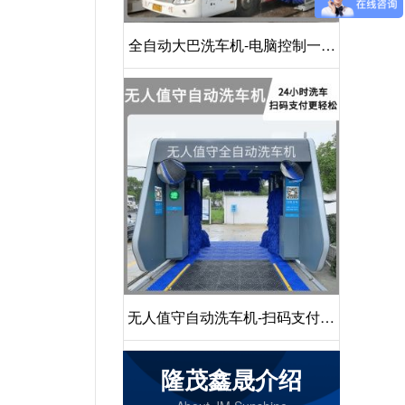
全自动大巴洗车机-电脑控制一键
启动清洗[隆茂鑫晟]
无人值守自动洗车机-扫码支付24
小时不停机洗车[隆茂鑫晟]
隆茂鑫晟介绍