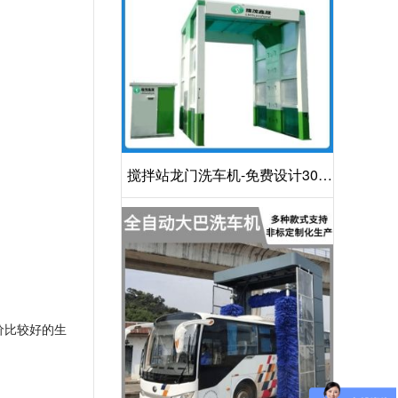
搅拌站龙门洗车机-免费设计30S
洁净方案[隆茂鑫晟]
价比较好的生