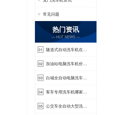
常见问题
热门资讯
— HOT NEWS —
隧道式自动洗车机在哪
01
里购买[隆茂鑫晟]
加油站电脑洗车机价格
02
怎么样[隆茂鑫晟]
白城全自动电脑洗车
03
机-ADV防冻冬季正常
使用[隆茂鑫晟]
客车专用洗车机哪家的
04
好[隆茂鑫晟]
公交车全自动大型洗车
05
机什么价钱[隆茂鑫晟]