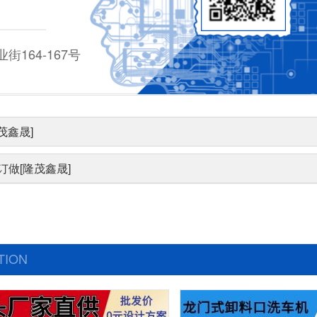
164-167号
茂鑫晟]
做[隆茂鑫晟]
TION