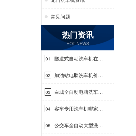
常见问题
热门资讯
— HOT NEWS —
隧道式自动洗车机在哪
01
里购买[隆茂鑫晟]
加油站电脑洗车机价格
02
怎么样[隆茂鑫晟]
白城全自动电脑洗车
03
机-ADV防冻冬季正常
使用[隆茂鑫晟]
客车专用洗车机哪家的
04
好[隆茂鑫晟]
公交车全自动大型洗车
05
机什么价钱[隆茂鑫晟]