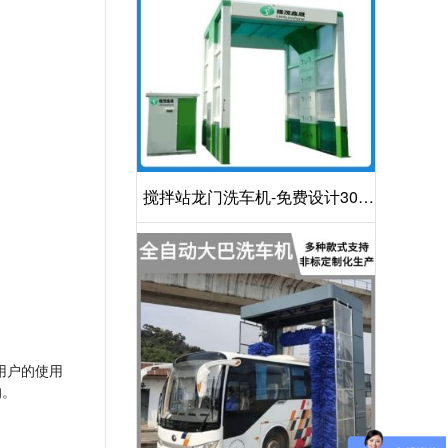
搅拌站龙门洗车机-免费设计30S
洁净方案[隆茂鑫晟]
用户的使用
的。