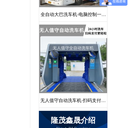
全自动大巴洗车机-电脑控制一键
启动清洗[隆茂鑫晟]
无人值守自动洗车机-扫码支付24
小时不停机洗车[隆茂鑫晟]
隆茂鑫晟介绍