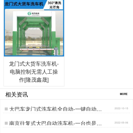
龙门式大货车洗车机-
电脑控制无需人工操
作[隆茂鑫晟]
相关资讯
MORE
大巴车龙门式洗车机全自动-一键自动清
2022-10-15
洗[隆茂鑫晟]…
南京往复式大巴自动洗车机-一台也是批
2022-05-06
发价[隆茂鑫晟]…