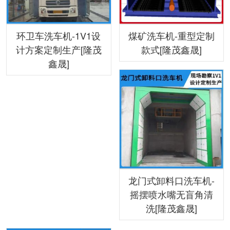
环卫车洗车机-1V1设
煤矿洗车机-重型定制
计方案定制生产[隆茂
款式[隆茂鑫晟]
鑫晟]
龙门式卸料口洗车机-
摇摆喷水嘴无盲角清
洗[隆茂鑫晟]