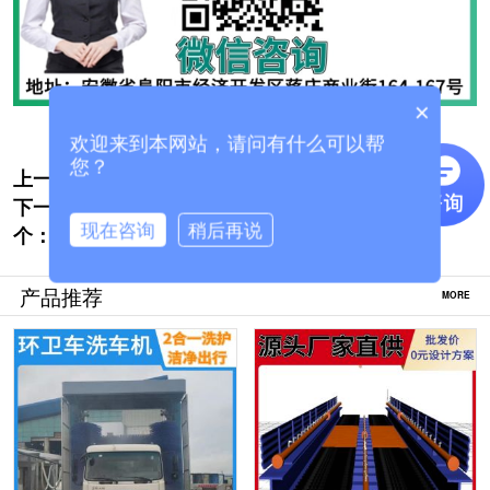
×
欢迎来到本网站，请问有什么可以帮
您？
上一个:
龙门式大货车洗车机厂家哪家好[隆茂鑫晟]
下一
搅拌车自动洗车机-源头厂家免费定制[隆茂
现在咨询
稍后再说
个：
鑫晟]
产品推荐
MORE