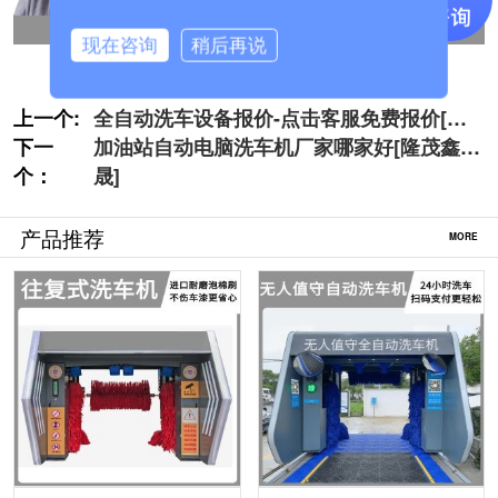
现在咨询
稍后再说
上一个:
全自动洗车设备报价-点击客服免费报价[隆
下一
茂鑫晟]
加油站自动电脑洗车机厂家哪家好[隆茂鑫
个：
晟]
产品推荐
MORE