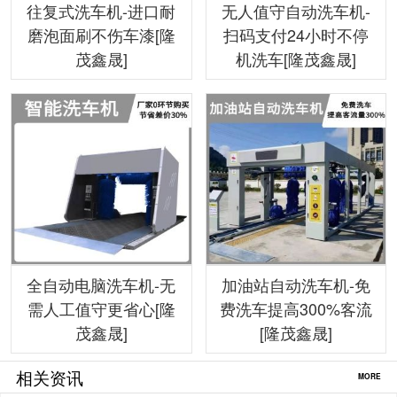
往复式洗车机-进口耐
无人值守自动洗车机-
磨泡面刷不伤车漆[隆
扫码支付24小时不停
茂鑫晟]
机洗车[隆茂鑫晟]
全自动电脑洗车机-无
加油站自动洗车机-免
需人工值守更省心[隆
费洗车提高300%客流
茂鑫晟]
[隆茂鑫晟]
相关资讯
MORE